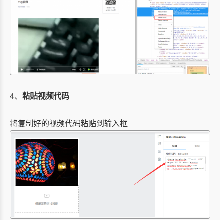
4、
粘贴视频代码
将复制好的视频代码粘贴到输入框