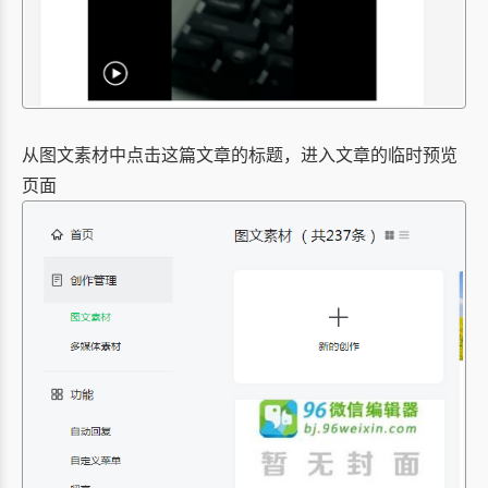
从图文素材中点击这篇文章的标题，进入文章的临时预览
页面