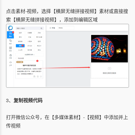
点击素材-视频，选择【横屏无缝拼接视频】素材或直接搜
索【横屏无缝拼接视频】，添加到编辑区域
3、
复制视频代码
打开微信公众号，在【多媒体素材】-【视频】中添加并上
传视频